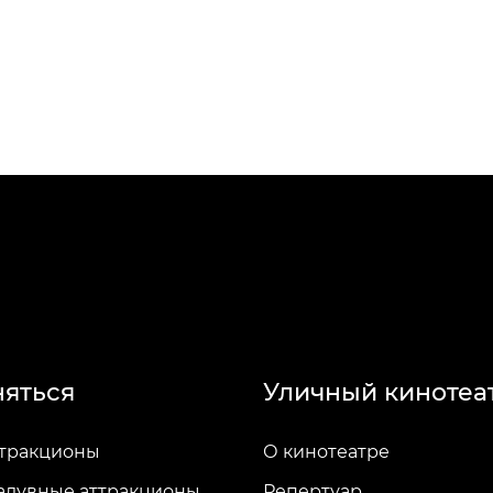
няться
Уличный кинотеа
ттракционы
О кинотеатре
адувные аттракционы
Репертуар