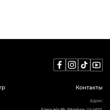
тр
Контакты
Адрес
Ezera iela 9b, Rēzekne, LV-4601,