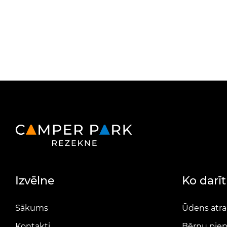
Izvēlne
Ko darīt
Sākums
Ūdens atra
Kontakti
Bērnu piep