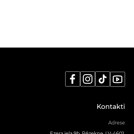
Kontakti
Adrese
Ezera iela 9b, Rēzekne, LV-4601,