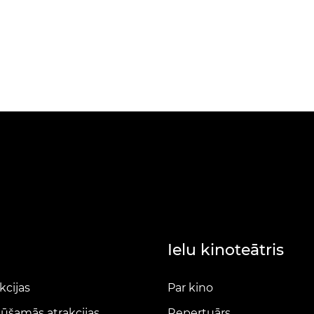
Ielu kinoteātris
kcijas
Par kino
ūšamās atrakcijas
Repertuārs